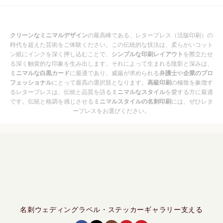
クリーンなミニマルデザイン
の最高峰である、レタープレス（活版印刷）の
時代を超えた芸術をご体験ください。この伝統的な技法は、柔らかいコット
ン紙にインクを深く押し込むことで、
シンプルな印刷レイアウト
を際立たせ
る深く触覚的な印象を生み出します。それによって生まれる陰影と深みは、
ミニマルな白黒カード
に最適であり、威厳が求められる
弁護士
や
企業のプロ
フェッショナル
にとって最高の選択肢となります。
高級印刷
の極致を象徴す
るレタープレスは、伝統と品質を語る
ミニマルなスタイル
を愛する方に最適
です。伝統と格調を感じさせる
ミニマルスタイルの名刺印刷
には、ぜひレタ
ープレスをお選びください。
名刺
ウェディング
ラベル・ステッカー
ギャラリー
支える