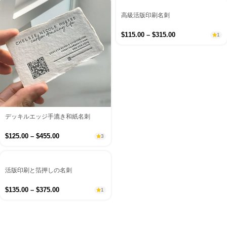
高級活版印刷名刺
$
115.00
–
$
315.00
1
デッキルエッジ手漉き和紙名刺
$
125.00
–
$
455.00
3
活版印刷と箔押しの名刺
$
135.00
–
$
375.00
1