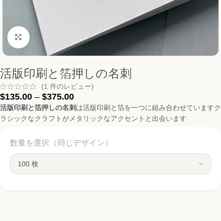
Click to enlarge
活版印刷と箔押しの名刺
(
1
件のレビュー)
$
135.00
–
$
375.00
活版印刷と箔押しの名刺
は活版印刷と箔を一つに組み合わせていますク
ラシックなクラフトがメタリックなアクセントと出会います
数量を選択（同じデザイン）