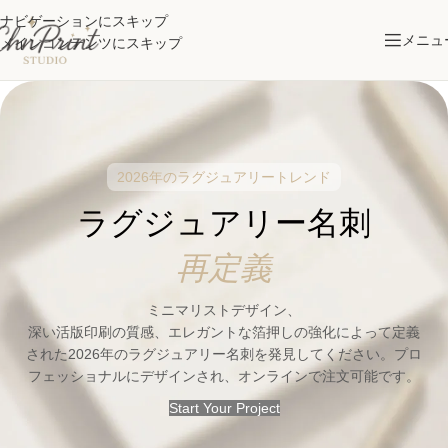
ナビゲーションにスキップ
メニュ
メインコンテンツにスキップ
2026年のラグジュアリートレンド
ラグジュアリー名刺
再定義
ミニマリストデザイン、
深い活版印刷の質感、エレガントな箔押しの強化によって定義
された2026年のラグジュアリー名刺を発見してください。プロ
フェッショナルにデザインされ、オンラインで注文可能です。
Start Your Project