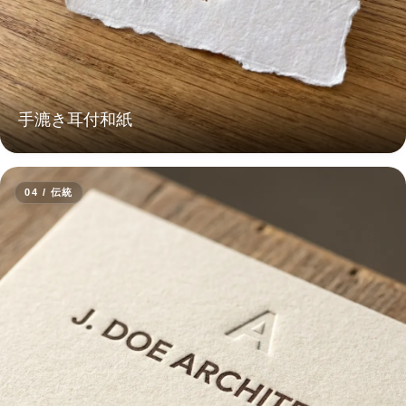
手漉き耳付和紙
04 / 伝統