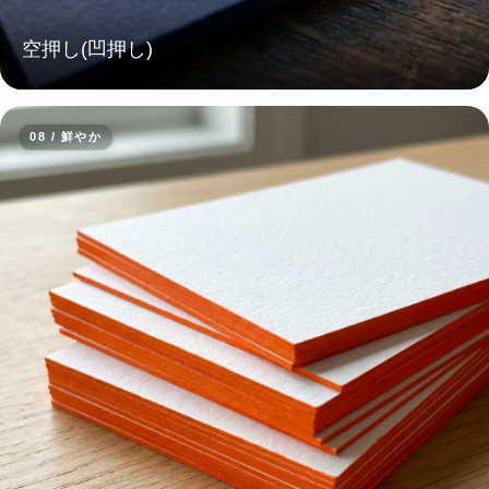
空押し(凹押し)
08 / 鮮やか