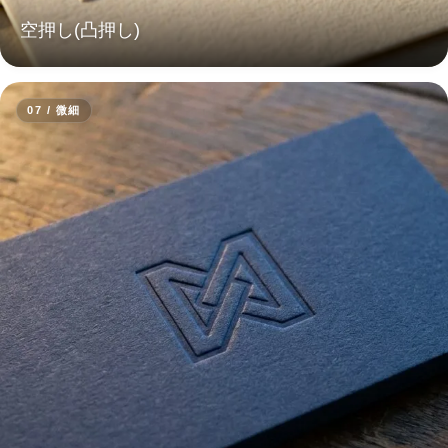
空押し(凸押し)
07 / 微細