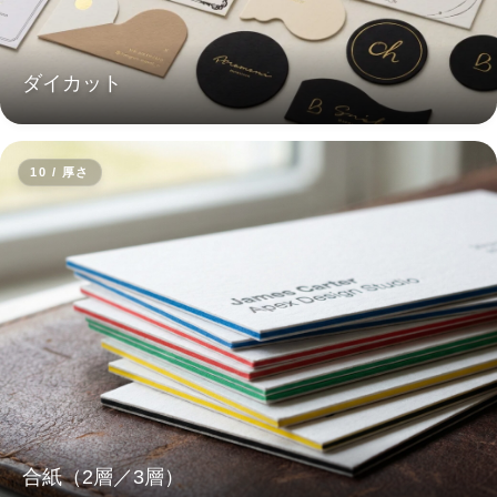
ダイカット
10 / 厚さ
合紙（2層／3層）