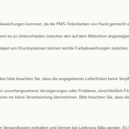
 Abweichungen kommen, da die PMS-Tintenfarben von Hand gemischt 
g kann es zu Unterschieden zwischen den auf dem Bildschirm angezei
Stapel von Drucksystemen können leichte Farbabweichungen zwischen 
ber bitte beachten Sie, dass die angegebenen Lieferfristen keine Verpfl
 für unvorhergesehene Verzögerungen oder Probleme, einschließlich Fäll
önnen wir keine Verantwortung übernehmen. Bitte beachten Sie, dass die
den Versandkosten enthalten und können bei Lieferung fällig werden. E