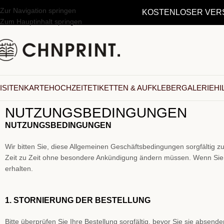
Zur Navigation springen
KOSTENLOSER VERSA
Zum Hauptinhalt springen
ISITENKARTE
HOCHZEIT
ETIKETTEN & AUFKLEBER
GALERIE
HI
NUTZUNGSBEDINGUNGEN
NUTZUNGSBEDINGUNGEN
Wir bitten Sie, diese Allgemeinen Geschäftsbedingungen sorgfältig z
Zeit zu Zeit ohne besondere Ankündigung ändern müssen. Wenn Sie F
erhalten.
1. STORNIERUNG DER BESTELLUNG
Bitte überprüfen Sie Ihre Bestellung sorgfältig, bevor Sie sie absend