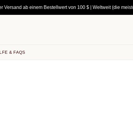
r Versand ab einem Bestellwert von 100 $ | Weltweit (die meis
LFE & FAQS