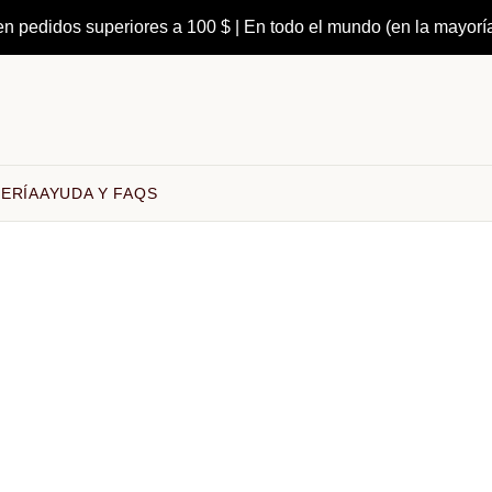
en pedidos superiores a 100 $ | En todo el mundo (en la mayorí
ERÍA
AYUDA Y FAQS