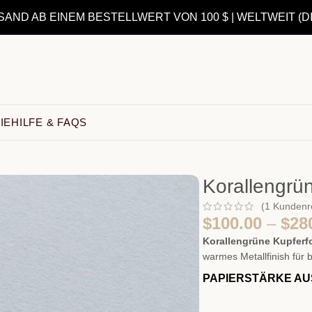
ND AB EINEM BESTELLWERT VON 100 $ | WELTWEIT (D
IE
HILFE & FAQS
Korallengrün
(
1
Kundenr
$
100.00
–
$
28
Korallengrüne Kupferfo
warmes Metallfinish für 
PAPIERSTÄRKE A