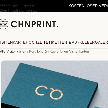
Zur Navigation springen
KOSTENLOSER VERSA
Zum Hauptinhalt springen
ISITENKARTE
HOCHZEIT
ETIKETTEN & AUFKLEBER
GALER
Alle Visitenkarten
/
Korallengrün Kupferfolien-Visitenkarten