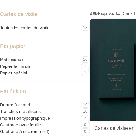
Cartes de visite
Affichage de 1–12 sur 1
Toutes les cartes de visite
18
Par papier
Mat luxueux
16
Papier fait main
1
Papier spécial
1
Par finition
Dorure à chaud
16
Tranches métallisées
10
Impression typographique
3
Gaufrage avec feuille
0
Gaufrage à sec (en relief)
0