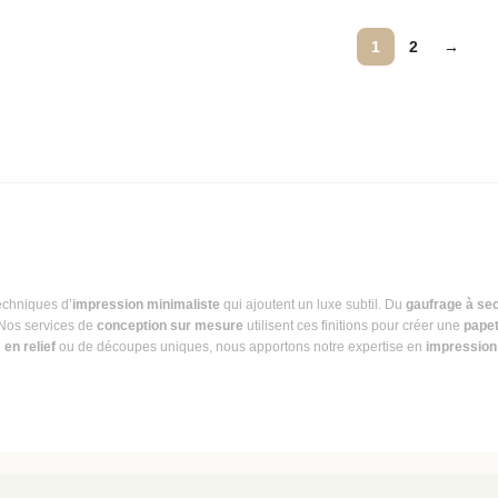
1
2
→
 techniques d’
impression minimaliste
qui ajoutent un luxe subtil. Du
gaufrage à se
Nos services de
conception sur mesure
utilisent ces finitions pour créer une
papet
 en relief
ou de découpes uniques, nous apportons notre expertise en
impressio