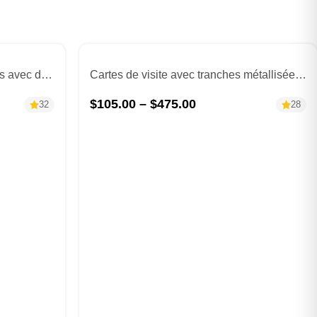
Cartes de visite carrées blanches avec dorure en or
Cartes de visite avec tranches métallisées holographiques
$
105.00
–
$
475.00
32
28