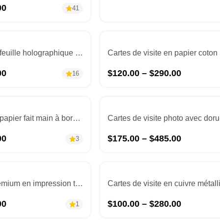
00
41
Cartes de visite en feuille holographique – Design & Impression
00
$
120.00
–
$
290.00
16
Cartes de visite en papier fait main à bords déchiquetés
00
$
175.00
–
$
485.00
3
Cartes de visite Premium en impression typographique
00
$
100.00
–
$
280.00
1