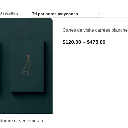
8 résultats
$
120.00
–
$
475.00
Cartes de visite en dorure or vert émeraude foncé