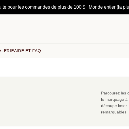
uite pour les commandes de plus de 100 $ | Monde entier (la pl
ALERIE
AIDE ET FAQ
Parcourez les c
le marquage à c
découpe laser. 
remarquables.