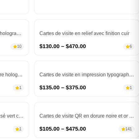
Cartes de visite en papier coton holographique rose
Cartes de visite en relief avec finition cuir
$
130.00
–
$
470.00
10
6
Cartes de visite photo avec dorure holographique
Cartes de visite en impression typographique et dorure
$
135.00
–
$
375.00
1
1
Cartes de visite en cuivre métallisé vert corail
Cartes de visite QR en dorure noire et or luxueuse
$
105.00
–
$
475.00
1
141