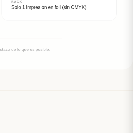
BACK
Solo 1 impresión en foil (sin CMYK)
stazo de lo que es posible.
.