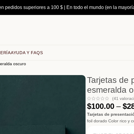
en pedidos superiores a 100 $ | En todo el mundo (en la mayorí
ERÍA
AYUDA Y FAQS
meralda oscuro
Tarjetas de 
esmeralda o
(
41
valoraci
$
100.00
–
$
2
Tarjetas de presentaci
foil dorado Color rico y