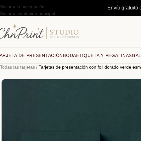
Saltar a la navegación
Envío gratuito 
Saltar al contenido principal
ARJETA DE PRESENTACIÓN
BODA
ETIQUETA Y PEGATINAS
GAL
Todas las tarjetas
/
Tarjetas de presentación con foil dorado verde es