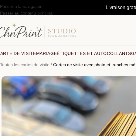
Passer à la navigation
Livraison grat
Passer au contenu principal
ARTE DE VISITE
MARIAGE
ÉTIQUETTES ET AUTOCOLLANTS
G
Toutes les cartes de visite
/
Cartes de visite avec photo et tranches mét