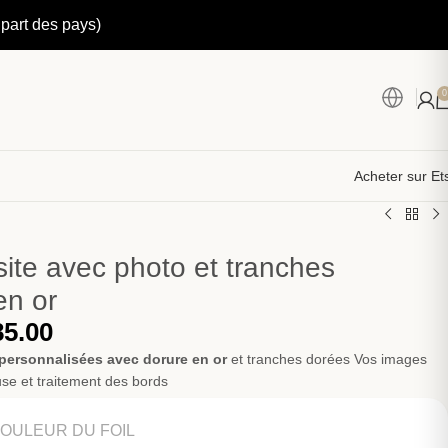
upart des pays)
0
Acheter sur Et
site avec photo et tranches
en or
85.00
 personnalisées avec dorure en or
et tranches dorées Vos images
se et traitement des bords
COULEUR DU FOIL