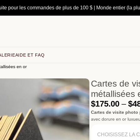
uite pour les commandes de plus de 100 $ | Monde entier (la pl
ALERIE
AIDE ET FAQ
allisées en or
Cartes de vi
métallisées 
$
175.00
–
$
4
Cartes de visite photo
avec dorure en or luxueu
CHOISISSEZ LA 